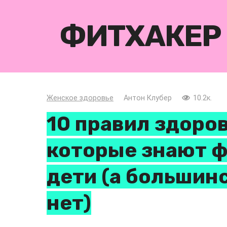
Перейти
к
ФИТХАКЕР
контенту
Женское здоровье
Антон Клубер
10.2к.
10 правил здоров
которые знают 
дети (а большин
нет)