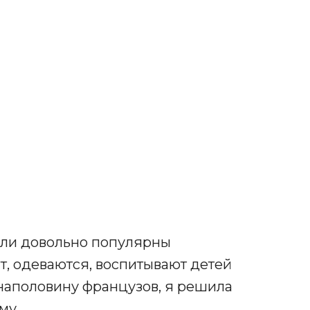
али довольно популярны
ят, одеваются, воспитывают детей
х наполовину французов, я решила
му.