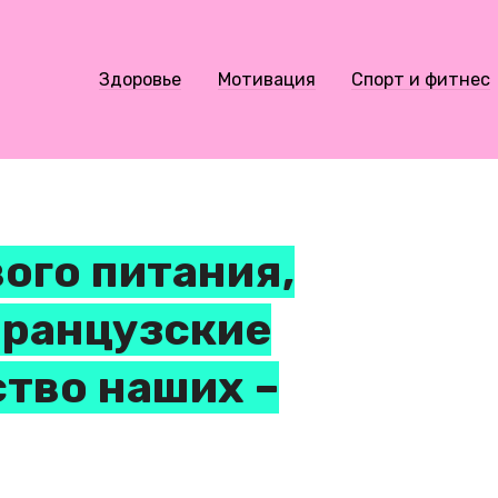
Здоровье
Мотивация
Спорт и фитнес
ого питания,
французские
ство наших –