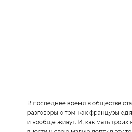
В последнее время в обществе ст
разговоры о том, как французы ед
и вообще живут. И, как мать трои
внести и свою малую лепту в эту те