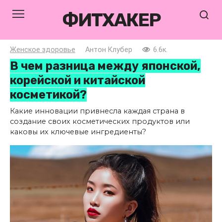
Перейти
ФИТХАКЕР
к
контенту
Женское здоровье
Антон Клубер
6.6к.
В чем разница между японской,
корейской и китайской
косметикой?
Какие инновации привнесла каждая страна в
создание своих косметических продуктов или
каковы их ключевые ингредиенты?